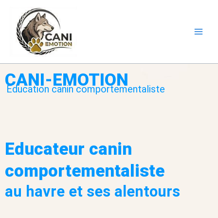
Aller
au
CANI-
contenu
EMOTION
CANI-EMOTION
Education canin comportementaliste
Educateur canin
comportementaliste
au havre et ses alentours