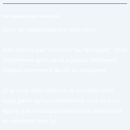
Ne culpabilisez pas votre chiot
Donc ne culpabilisez pas votre chiot.
il ne devient pas “méchant” ou “dominant”. C’est
simplement qu’on ne lui a jamais réellement
indiqué comment il devait se comporter.
Et si votre chiot continue de mordiller, c’est
aussi parce qu’inconsciemment vous lui avez
appris que ce comportement était intéressant
et valorisant pour lui.