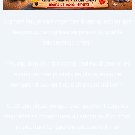
Aujourd’hui, je vais répondre à une question que
beaucoup de maîtres se posent lorsqu’ils
adoptent un chiot :
“Pourquoi mon chiot comprend rapidement les
exercices que je mets en place, mais ne
comprend pas qu’il ne doit pas mordiller ?”
C’est une situation que pratiquement tous les
propriétaires rencontrent à l’adoption d’un chiot,
et pourtant la réponse est souvent mal