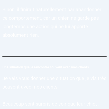
Sinon, il finirait naturellement par abandonner
ce comportement, car un chien ne garde pas
longtemps une action qui ne lui apporte
absolument rien.
Une situation que je rencontre souvent avec mes clients
Je vais vous donner une situation que je vis très
souvent avec mes clients.
Beaucoup sont surpris de voir que leur chiot :