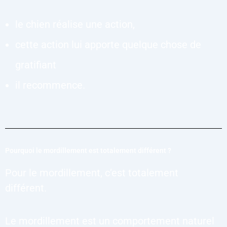
le chien réalise une action,
cette action lui apporte quelque chose de
gratifiant
il recommence.
Pourquoi le mordillement est totalement différent ?
Pour le mordillement, c’est totalement
différent.
Le mordillement est un comportement naturel