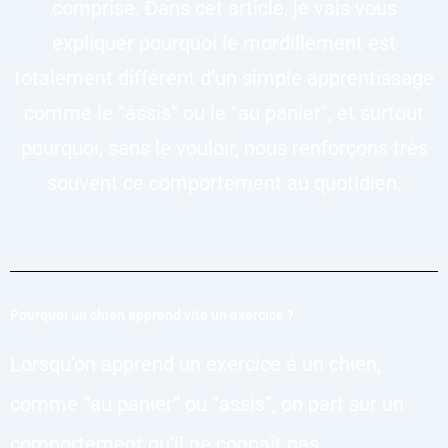
comprise. Dans cet article, je vais vous
expliquer pourquoi le mordillement est
totalement différent d’un simple apprentissage
comme le “assis” ou le “au panier”, et surtout
pourquoi, sans le vouloir, nous renforçons très
souvent ce comportement au quotidien.
Pourquoi un chien apprend vite un exercice ?
Lorsqu’on apprend un exercice à un chien,
comme “au panier” ou “assis”, on part sur un
comportement qu’il ne connaît pas.