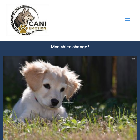
Aller
au
CANI-
contenu
EMOTION
Mon chien change !