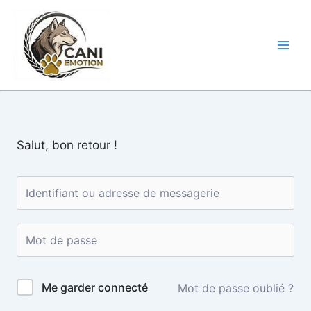
Aller
au
CANI-
contenu
EMOTION
Salut, bon retour !
Me garder connecté
Mot de passe oublié ?