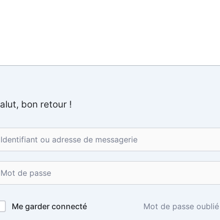
ON
Accueil
Éducateur canin L
alut, bon retour !
Me garder connecté
Mot de passe oublié