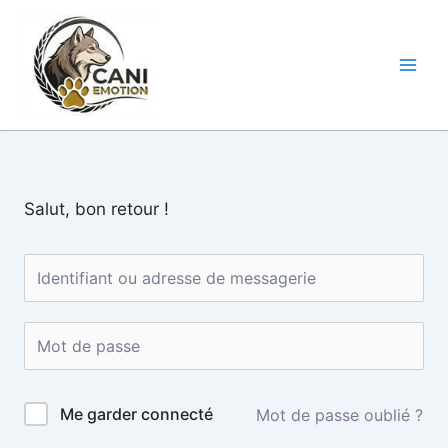
Aller
au
CANI-
contenu
EMOTION
Salut, bon retour !
Me garder connecté
Mot de passe oublié ?