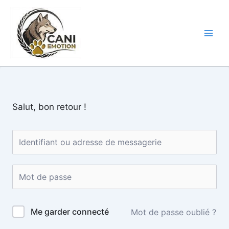
Aller
au
CANI-
contenu
EMOTION
Salut, bon retour !
Me garder connecté
Mot de passe oublié ?