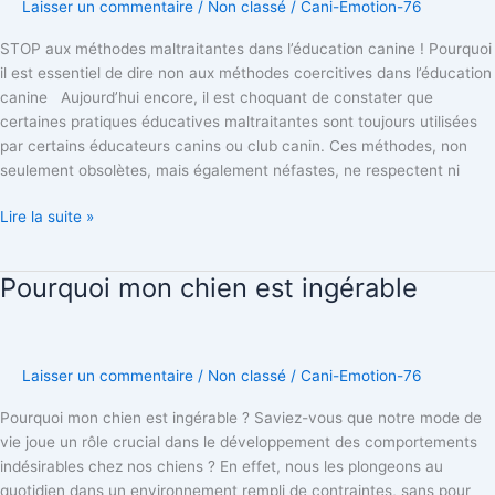
l’éducation
Laisser un commentaire
/
Non classé
/
Cani-Emotion-76
canine
STOP aux méthodes maltraitantes dans l’éducation canine ! Pourquoi
!
il est essentiel de dire non aux méthodes coercitives dans l’éducation
canine Aujourd’hui encore, il est choquant de constater que
certaines pratiques éducatives maltraitantes sont toujours utilisées
par certains éducateurs canins ou club canin. Ces méthodes, non
seulement obsolètes, mais également néfastes, ne respectent ni
Lire la suite »
Pourquoi mon chien est ingérable
Pourquoi
mon
chien
est
Laisser un commentaire
/
Non classé
/
Cani-Emotion-76
ingérable
Pourquoi mon chien est ingérable ? Saviez-vous que notre mode de
vie joue un rôle crucial dans le développement des comportements
indésirables chez nos chiens ? En effet, nous les plongeons au
quotidien dans un environnement rempli de contraintes, sans pour