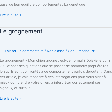
prendre
aussi de leur équilibre comportemental. La génétique
à
la
Lire la suite »
légère
Le grognement
Le
grognement
Laisser un commentaire
/
Non classé
/
Cani-Emotion-76
Le grognement « Mon chien grogne : est-ce normal ? Dois-je le punir
? » Ce sont des questions que se posent de nombreux propriétaires
lorsqu’ils sont confrontés à ce comportement parfois déroutant. Dans
cet article, je vais répondre à ces interrogations pour vous aider à
mieux comprendre votre chien, à interpréter correctement ses
signaux, et surtout
Lire la suite »