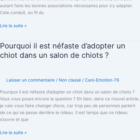
autant faire les bonnes associations nécessaires pour s’y adapter.
Cela conduit, au fil du
Lire la suite »
Pourquoi il est néfaste d’adopter un
Pourquoi
il
chiot dans un salon de chiots ?
est
néfaste
d’adopter
un
Laisser un commentaire
/
Non classé
/
Cani-Emotion-76
chiot
Pourquoi il est néfaste d’adopter un chiot dans un salon de chiots ?
dans
Vous vous posez encore la question ? Eh bien, dans ce nouvel article,
un
je vais vous faire changer d’avis, car trop peu de personnes parlent
salon
de ce qui se passe derrière le rideau. Il est temps que ce rideau
de
s’ouvre et que
chiots
?
Lire la suite »