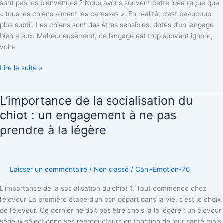
caresses
sont pas les bienvenues ? Nous avons souvent cette idée reçue que
ne
« tous les chiens aiment les caresses ». En réalité, c’est beaucoup
sont
plus subtil. Les chiens sont des êtres sensibles, dotés d’un langage
pas
bien à eux. Malheureusement, ce langage est trop souvent ignoré,
les
voire
bienvenues
?
Lire la suite »
L’importance de la socialisation du
L’importance
de
chiot : un engagement à ne pas
la
prendre à la légère
socialisation
du
chiot
:
Laisser un commentaire
/
Non classé
/
Cani-Emotion-76
un
engagement
L’importance de la socialisation du chiot 1. Tout commence chez
à
l’éleveur La première étape d’un bon départ dans la vie, c’est le choix
ne
de l’éleveur. Ce dernier ne doit pas être choisi à la légère : un éleveur
pas
sérieux sélectionne ses reproducteurs en fonction de leur santé mais