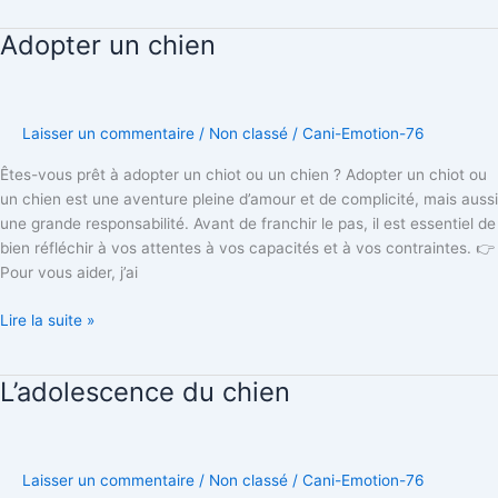
Adopter un chien
Adopter
un
chien
Laisser un commentaire
/
Non classé
/
Cani-Emotion-76
Êtes-vous prêt à adopter un chiot ou un chien ? Adopter un chiot ou
un chien est une aventure pleine d’amour et de complicité, mais aussi
une grande responsabilité. Avant de franchir le pas, il est essentiel de
bien réfléchir à vos attentes à vos capacités et à vos contraintes. 👉
Pour vous aider, j’ai
Lire la suite »
L’adolescence du chien
L’adolescence
du
chien
Laisser un commentaire
/
Non classé
/
Cani-Emotion-76