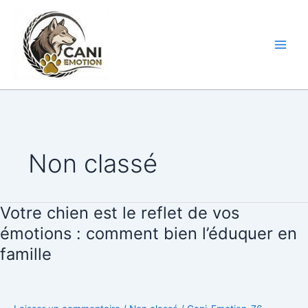
Aller
au
CANI-
contenu
EMOTION
Non classé
Votre chien est le reflet de vos
Votre
chien
émotions : comment bien l’éduquer en
est
famille
le
reflet
de
vos