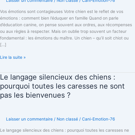
Laisser un commentaire
/
Non classé
/
Cani-Emotion-76
émotions
:
Vos émotions sont contagieuses Votre chien est le reflet de vos
comment
émotions : comment bien l’éduquer en famille Quand on parle
bien
d’éducation canine, on pense souvent aux ordres, aux récompenses
l’éduquer
ou aux règles à respecter. Mais on oublie trop souvent un facteur
en
fondamental : les émotions du maître. Un chien – qu’il soit chiot ou
famille
[…]
Lire la suite »
Le langage silencieux des chiens :
Le
langage
pourquoi toutes les caresses ne sont
silencieux
pas les bienvenues ?
des
chiens
:
pourquoi
Laisser un commentaire
/
Non classé
/
Cani-Emotion-76
toutes
les
Le langage silencieux des chiens : pourquoi toutes les caresses ne