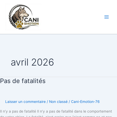
Aller
au
CANI-
contenu
EMOTION
avril 2026
Pas de fatalités
Pas
de
fatalités
Laisser un commentaire
/
Non classé
/
Cani-Emotion-76
Il n’y a pas de fatalité Il n’y a pas de fatalité dans le comportement
de votre chien. La fatalité, c’est croire que “c’est comme ça et pas