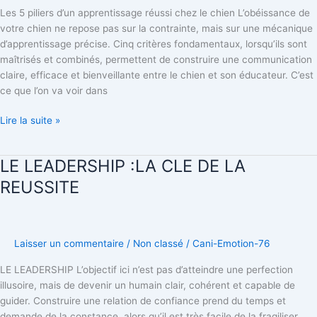
Les 5 piliers d’un apprentissage réussi chez le chien L’obéissance de
le
votre chien ne repose pas sur la contrainte, mais sur une mécanique
chien
d’apprentissage précise. Cinq critères fondamentaux, lorsqu’ils sont
maîtrisés et combinés, permettent de construire une communication
claire, efficace et bienveillante entre le chien et son éducateur. C’est
ce que l’on va voir dans
Lire la suite »
LE LEADERSHIP :LA CLE DE LA
LE
LEADERSHIP
REUSSITE
:LA
CLE
DE
LA
Laisser un commentaire
/
Non classé
/
Cani-Emotion-76
REUSSITE
LE LEADERSHIP L’objectif ici n’est pas d’atteindre une perfection
illusoire, mais de devenir un humain clair, cohérent et capable de
guider. Construire une relation de confiance prend du temps et
demande de la constance, alors qu’il est très facile de la fragiliser.