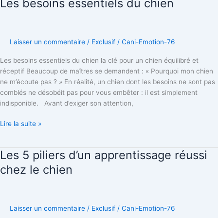
Les besoins essentiels du chien
Les
besoins
essentiels
du
Laisser un commentaire
/
Exclusif
/
Cani-Emotion-76
chien
Les besoins essentiels du chien la clé pour un chien équilibré et
réceptif Beaucoup de maîtres se demandent : « Pourquoi mon chien
ne m’écoute pas ? » En réalité, un chien dont les besoins ne sont pas
comblés ne désobéit pas pour vous embêter : il est simplement
indisponible. Avant d’exiger son attention,
Lire la suite »
Les 5 piliers d’un apprentissage réussi
Les
5
chez le chien
piliers
d’un
apprentissage
réussi
Laisser un commentaire
/
Exclusif
/
Cani-Emotion-76
chez