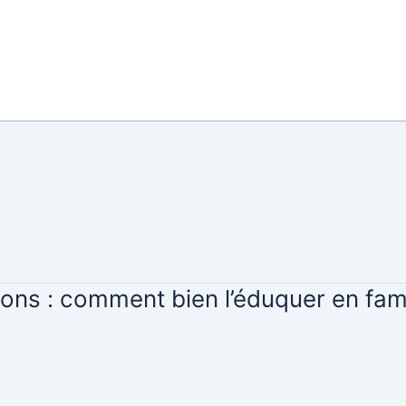
ON
Accueil
Éducateur canin L
ions : comment bien l’éduquer en fami