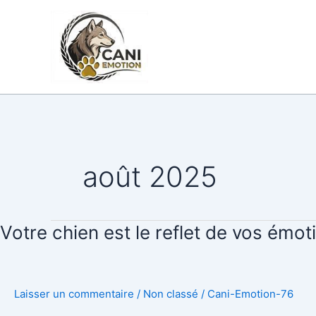
Aller
au
CANI-EMOTI
contenu
août 2025
Votre
Votre chien est le reflet de vos émot
chien
est
le
Laisser un commentaire
/
Non classé
/
Cani-Emotion-76
reflet
de