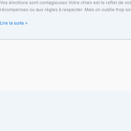
Vos émotions sont contagieuses Votre chien est le reflet de v
vos
récompenses ou aux règles à respecter. Mais on oublie trop souv
émotions
:
Lire la suite »
comment
bien
l’éduquer
en
famille